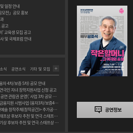
및 일정 안내
 공모전」공모 홍보
결과
 공고
미' 교육생 모집 공고
사 및 국제포럼 안내
소식
공연소식
기타 및 모집
융자 4차/보증 5차) 공모 안내
 연극인 자녀 장학지원사업 신청 공고
[(사)한국소극장협회] \'2026년 야간 공연 관람권 운영\' 사업 3차 공모 안내
[예술경영지원센터] 2026 예술산업 금융지원 시범사업 (융자3차/보증4차) 공모 안내
[한국문화예술위원회] 2026년 <공연예술 창작주체(창작공간)> 추가공모 홍보
[한국연극인복지재단] 2026 연복 스태프상 후보자 추천 및 연극 스태프상 신청 공고 홍보
[한국연극인복지재단] 2026 연복 연기상 후보자 추천 및 연극 스태프상 신청 공고 홍보