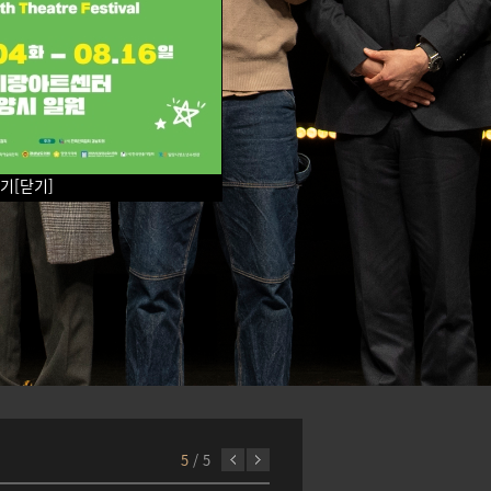
않기
[닫기]
5
/ 5