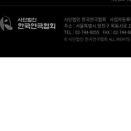
사단법인 한국연극협회 사업자등록번호 :
주소 : 서울특별시 양천구 목동서로 2
TEL : 02-744-8055 FAX : 02-744-
© 사단법인 한국연극협회 ALL RIGHTS R
병원홈페이지제작
송도산부인과
동탄정형외과