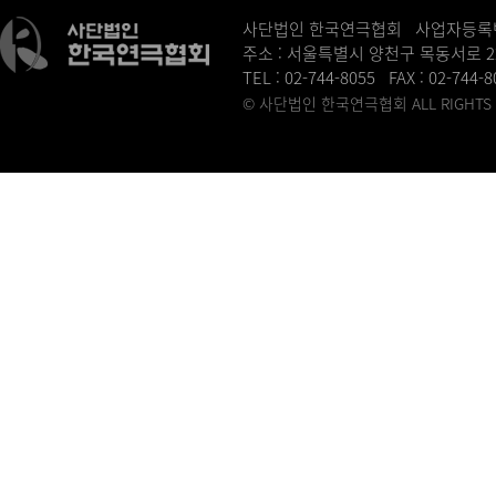
사단법인 한국연극협회 사업자등록번호 :
주소 : 서울특별시 양천구 목동서로 2
TEL : 02-744-8055 FAX : 02-744-
© 사단법인 한국연극협회 ALL RIGHTS R
병원홈페이지제작
송도산부인과
동탄정형외과