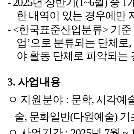
-
2025
년 상반기
(1~6
월
)
중
1
한 내역이 있는 경우에만 
-
<
한국표준산업분류
>
기준
업
’
으로 분류되는 단체로
,
야 활동 단체로 파악되는
3.
사업내용
ㅇ
지원분야
:
문학
,
시각예
술
,
문화일반
(
다원예술
)
기
ㅇ 사업기간
: 2025
년
7
월
~ 