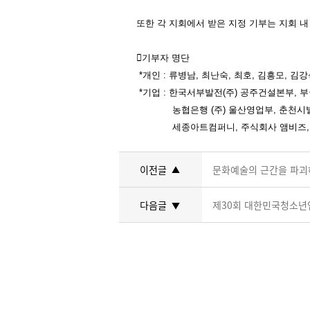
또한 각 지회에서 받은 지정 기부는 지회

기부자 명단
*개인
: 류병남, 최난숙, 최호, 김흥모, 김
*기업
: 한국서부발전(주) 공주건설본부, 부
농협은행 (주) 울산영업부, 춘천시발전협
세종아트컴퍼니, 주식회사 앰비즈, 예
이전글
문화예술의 근간을 파괴하
▲
다음글
제30회 대한민국청소년
▼