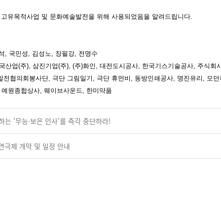
 내 고유목적사업 및 문화예술발전을 위해 사용되었음을 알려드립니다
.
강석, 국민성, 김성노, 장필강, 전명수
국산업(주), 삼진기업(주), (주)화인, 대전도시공사, 한국기스기술공사, 주식회사
의회봉사단, 극단 그림일기, 극단 휴먼비, 동방인쇄공사, 명진유리, 모던
원종합상사, 웨이브사운드, 한미약품
는 '무능·보은 인사'를 즉각 중단하라!
연극제 개막 및 일정 안내