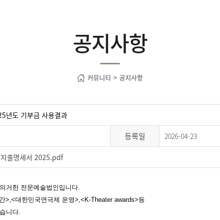
공지사항
커뮤니티
>
공지사항
025년도 기부금 사용결과
등록일
2026-04-23
지출명세서 2025.pdf
 의거한 전문예술법인입니다
.
간
>,<
대한민국연극제 운영
>,<
K-Theater awards
>
등
었습니다
.