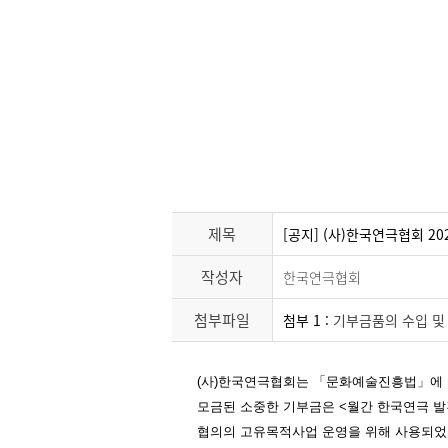
제목
[공지] (사)한국연극협회 2
작성자
한국연극협회
첨부파일
첨부 1 :
기부금품의 수입 및 
(
사
)
한국연극협회는
「
문화예술진흥법
」
에
모금된 소중한 기부금은
<
월간 한국연극 발
협의의 고유목적사업 운영을 위해 사용되