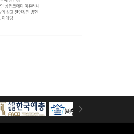
혈질적인 상업코메디 이유리나
 캣츠의 성고 천인경인 방헌
 이에링