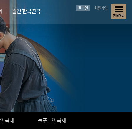
로그인
회원가입
연극제
늘푸른연극제