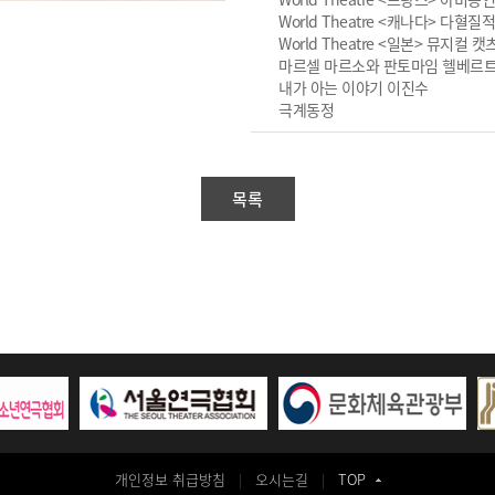
World Theatre <캐나다> 다
World Theatre <일본> 뮤지컬
마르셀 마르소와 판토마임 헬베르트
내가 아는 이야기 이진수
극계동정
목록
개인정보 취급방침
오시는길
TOP
|
|