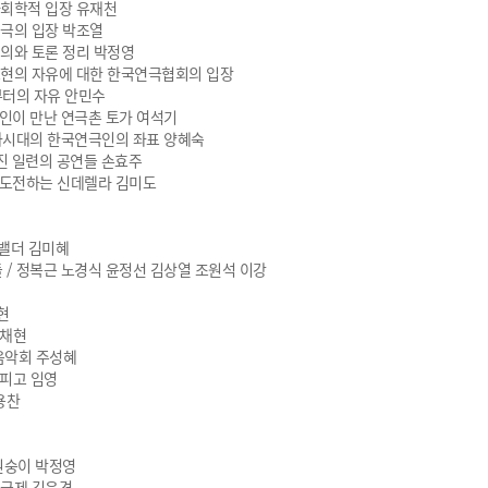
사회학적 입장 유재천
연극의 입장 박조열
질의와 토론 정리 박정영
표현의 자유에 대한 한국연극협회의 입장
터의 자유 안민수
인이 만난 연극촌 토가 여석기
화시대의 한국연극인의 좌표 양혜숙
진 일련의 공연들 손효주
도전하는 신데렐라 김미도
흐밸더 김미혜
/ 정복근 노경식 윤정선 김상열 조원석 이강
현
김채현
음악회 주성혜
 피고 임영
용찬
이 원숭이 박정영
뇽연극제 김윤경