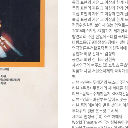
특집 표현의 자유 그 이상과 한계 
특집 표현의 자유 그 이상과 한계 
특집 표현의 자유 그 이상과 한계 
특집 표현의 자유 그 이상과 한계 
편집위원칼럼 보이지 않는 검열로부
TOGA페스티벌 87참가기 세계연극
발견의회 주관 한일페스티벌 국제
바탕흐름87 9일장 9일장에서 벌어
연극평론추천완료작품 기성질서에 
공연과 비평 신더스' 김성희
공연과 비평 신더스' 신현숙
세계연극의 현주소 (2) 프릿츠 흑
작품과 사람 서울연극제의 극작가들 
백
리뷰 <민속> 두레꾼의 북소리 주강
리뷰 <무용> 무용계의 새 세대들 
리뷰 <음악> 수재민돕기 KBS자선
리뷰 <영화> 바람부는 날에도 꽃은
리뷰
풍뎅이놀이와 별을 찾아서 이
무대위의 얼굴 윤소정 구히서
세계의 인형극 (10) 소련 하혜자
World Theatre <영국> 털북숭
World Theatre <프랑스> 아비