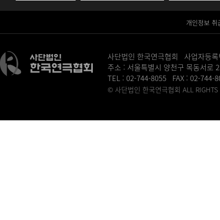
개인정보 취
사단법인 한국연극협회 사업자등록번호 :
주소 : 서울특별시 양천구 목동서로 2
TEL : 02-744-8055 FAX : 02-744-
© 사단법인 한국연극협회 ALL RIGHTS R
병원홈페이지제작
송도산부인과
동탄정형외과