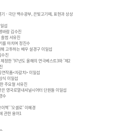
기 - 극단 백수광부, 은빛고기떼, 표현과 상상
이일섭
흥행바람 김수진
 출범 서유진
기를 마치며 정진수
해 고투하는 배우 설경구 이일섭
김수진
정한 '97년도 올해의 연극베스트3와 '제2
진
공연작품<자갈치> 이일섭
상식 이일섭
한 주요철 서유진
갖은 영국로열내셔널시어터 단원들 이일섭
영수
이첵' '오셀로' 이혜경
에 관한 용어1
수