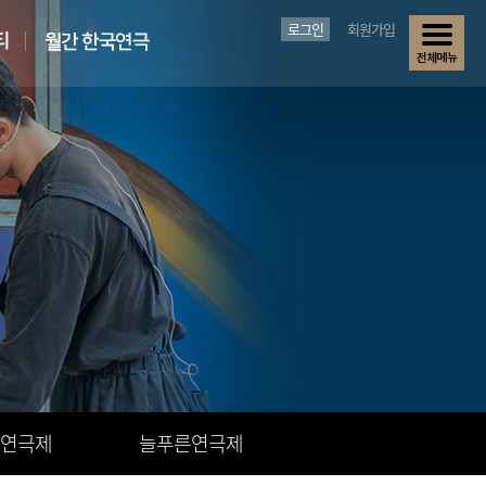
로그인
회원가입
연극제
늘푸른연극제