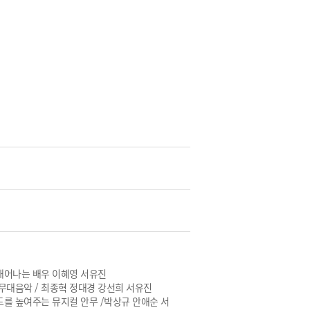
태어나는 배우 이혜영 서유진
무대음악 / 최종혁 정대경 강선희 서유진
를 높여주는 뮤지컬 안무 /박상규 안애순 서