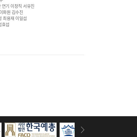
 연기 이창직 서유진
 이화원 김수진
정 최용재 이일섭
엄효섭