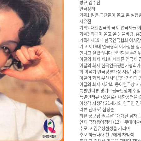
병규 김수진
연극장터
기획1 젊은 극단들이 몰고 온 실험열
서유진
기획2 대한민국의 국제 연극제들 
기획3 악극이 몰고 온 눈물바람, 
기획4 제19대 한국연극협회 이사장
기고 제18대 연극협회 이사장을 임
만나고 싶었습니다 편안함을 주기위
이달의 화제 제1회 네티즌 연극제 
이달의 화제 한국연극평론가협회가 제
회 여석기 연극평론가상 시상' 김수
이달의 화제 부산시립극단 창단과 
이달의 화제 제34회 동아연극상 시
특별인터뷰 경기도립극단장에 취임
특별인터뷰 <오셀로> 내한공연을 
이생각 저생각 21세기의 연극인 김
리뷰 천마도' 심정순
리뷰 굿모닝 솔로몬' '개가된 남자 보
연재 극장용어정리 (12) - 무대미술
추모 고 김유성선생을 기리며
추모 하늘나라 친구에게 차범석
추모 고 김유성 형을을 그리며 최명