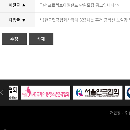
이전글
극단 프로젝트아일랜드 단원모집 공고입니다^^
▲
다음글
사)한국련극협회산악대 323차는 홍천 금학산 노일강 북
▼
수정
삭제
개인정보 취