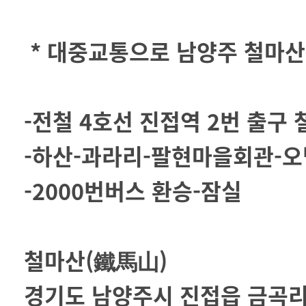
* 대중교통으로 남양주 철마산
-전철 4호선 진접역 2번 출구
-하산-과라리-팔현마을회관-오
-2000번버스 환승-잠실
철마산(鐵馬山)
경기도 남양주시 진접읍 금곡리