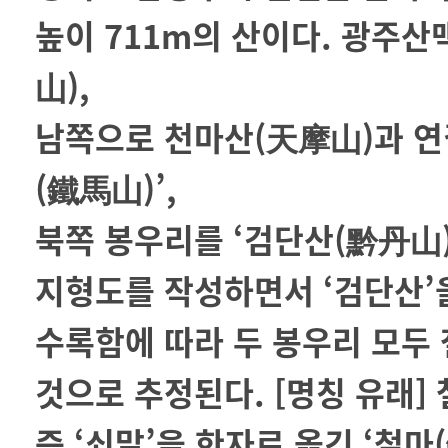
높이 711m의 산이다. 광주
山),
남쪽으로 천마산(天摩山)과 연
(鐵馬山)’,
북쪽 봉우리를 ‘검단산(黔丹山)
지형도를 작성하면서 ‘검단산’
수록함에 따라 두 봉우리 모두
것으로 추정된다. [명칭 유래]
즉 ‘쇠말’을 한자로 옮긴 ‘철