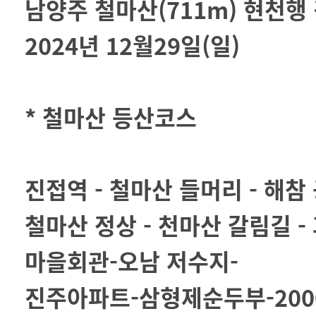
남양주 철마산(711m) 현천행
2024년 12월29일(일)
* 철마산 등산코스
진접역 - 철마산 들머리 - 해참 
철마산 정상 - 천마산 갈림길 -
마을회관-오남 저수지-
진주아파트-삼형제순두부-200