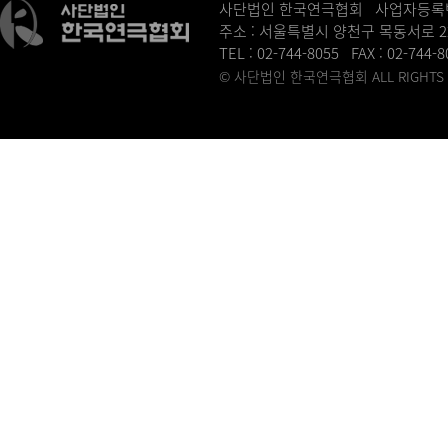
사단법인 한국연극협회 사업자등록번호 :
주소 : 서울특별시 양천구 목동서로 2
TEL : 02-744-8055 FAX : 02-744-
© 사단법인 한국연극협회 ALL RIGHTS R
병원홈페이지제작
송도산부인과
동탄정형외과