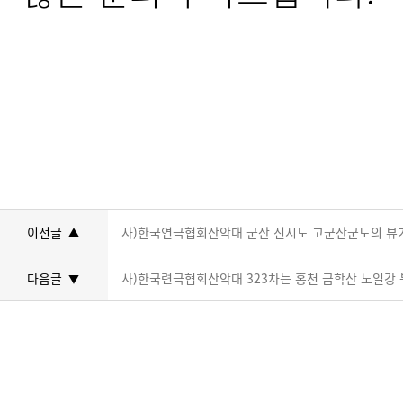
이전글
사)한국연극협회산악대 군산 신시도 고군산군도의 뷰가
▲
다음글
사)한국련극협회산악대 323차는 홍천 금학산 노일강 북
▼