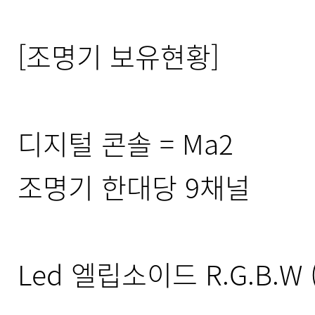
[조명기 보유현황]
디지털 콘솔 = Ma2
조명기 한대당 9채널
Led 엘립소이드 R.G.B.W (