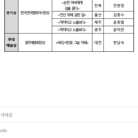
 연극대상
rds