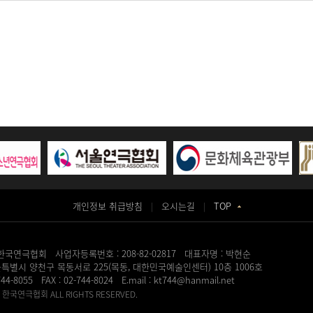
개인정보 취급방침
오시는길
TOP
|
|
국연극협회 사업자등록번호 : 208-82-02817 대표자명 : 박현순
울특별시 양천구 목동서로 225(목동, 대한민국예술인센터) 10층 1006호
-744-8055 FAX : 02-744-8024 E.mail : kt744@hanmail.net
한국연극협회 ALL RIGHTS RESERVED.
지제작
송도산부인과
동탄정형외과
일산안과
화정안과
강서구치과