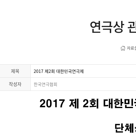
연극상 
자료
제목
2017 제2회 대한민국연극제
작성자
한국연극협회